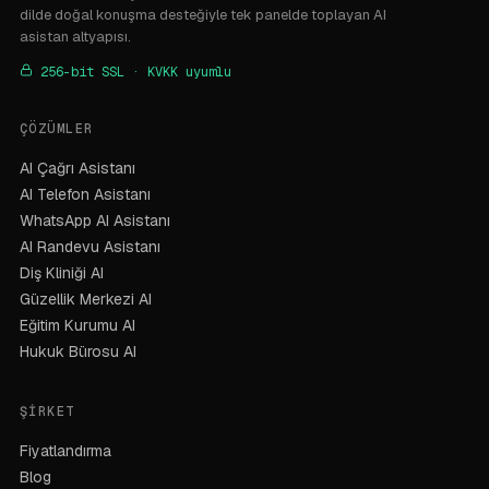
dilde doğal konuşma desteğiyle tek panelde toplayan AI
asistan altyapısı.
256-bit SSL · KVKK uyumlu
ÇÖZÜMLER
AI Çağrı Asistanı
AI Telefon Asistanı
WhatsApp AI Asistanı
AI Randevu Asistanı
Diş Kliniği AI
Güzellik Merkezi AI
Eğitim Kurumu AI
Hukuk Bürosu AI
ŞIRKET
Fiyatlandırma
Blog