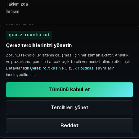
Hakkımızda
İletişim
SÖZLEŞMELER
ÇEREZ TERCIHLERI
Çerez Politikası
Gizlilik Politikası
Çerez tercihlerinizi yönetin
KVKK / İlgili Kişi Hakları
Zorunlu teknolojiler sitenin çalışması için her zaman aktiftir. Analitik
Mesafeli Satış Sözleşmesi
ve pazarlama çerezleri ancak açık tercih vermeniz halinde etkinleşir.
Teslimat, İptal ve İade
Detaylar için
Çerez Politikası
ve
Gizlilik Politikası
sayfalarını
Çerez tercihlerini değiştir
inceleyebilirsiniz.
Tümünü kabul et
İLETIŞIM
+90 530 466 92 76
Tercihleri yönet
destek@callculus.ai
Gülbahar Mah. Çetin Sk.
Odabaş Apt No: 9 İç Kapı No: 12
Reddet
Şişli / İstanbul