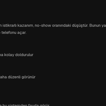
istikrarlı kazanım, no-show oranındaki düşüştür. Bunun yanın
 telefonu açar.
aha kolay doldurulur
aha düzenli görünür
e bu sistemden fayda görür.