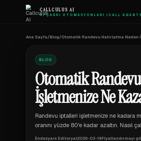
CALLCULUS AI
AI ÇAĞRI OTOMASYONLARI (CALL AGENT
Ana Sayfa
/
Blog
/
Otomatik Randevu Hatırlatma Neden Ön
BLOG
Otomatik Randevu 
İşletmenize Ne Kaz
Randevu iptalleri işletmenize ne kadara 
oranını yüzde 80'e kadar azaltın. Nasıl çal
Endezyars Editoryal
2026-03-19
Fiyatlandırmayı gö