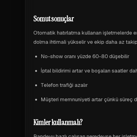
Somut sonuçlar
Otomatik hatırlatma kullanan işletmelerde en 
dolma ihtimali yükselir ve ekip daha az takip
No-show oranı yüzde 60-80 düşebilir
İptal bildirimi artar ve boşalan saatler d
Telefon trafiği azalır
Müşteri memnuniyeti artar çünkü süreç d
Kimler kullanmalı?
Randevu bazlı çalışan neredeyse her işletm